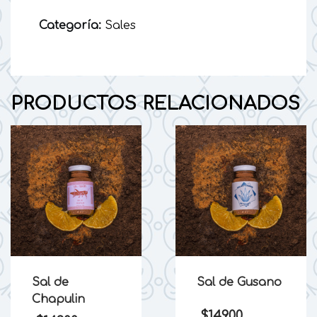
cantidad
Categoría:
Sales
PRODUCTOS RELACIONADOS
Sal de
Sal de Gusano
Chapulin
$
149.00