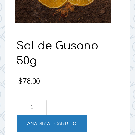
Sal de Gusano
50g
$
78.00
Sal
de
Gusano
AÑADIR AL CARRITO
50g